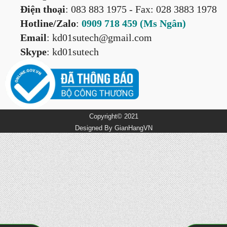
Điện thoại
: 083 883 1975
- Fax: 028 3883 1978
Hotline/Zalo
:
0909 718 459 (Ms Ngân
)
Email
: kd01sutech@gmail.com
Skype
: kd01sutech
Copyright© 2021
Designed By
GianHangVN