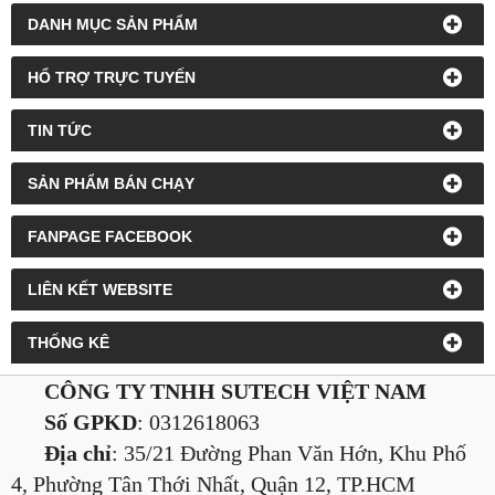
DANH MỤC SẢN PHẨM
HỔ TRỢ TRỰC TUYẾN
TIN TỨC
SẢN PHẨM BÁN CHẠY
FANPAGE FACEBOOK
LIÊN KẾT WEBSITE
THỐNG KÊ
CÔNG TY TNHH SUTECH VIỆT NAM
Số GPKD
: 0312618063
Địa chỉ
: 35/21 Đường Phan Văn Hớn, Khu Phố
4, Phường Tân Thới Nhất, Quận 12, TP.HCM