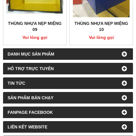
THÙNG NHỰA NẸP MIỆNG
THÙNG NHỰA NẸP MIỆNG
09
10
Vui lòng gọi
Vui lòng gọi
DANH MỤC SẢN PHẨM
HỔ TRỢ TRỰC TUYẾN
TIN TỨC
SẢN PHẨM BÁN CHẠY
FANPAGE FACEBOOK
LIÊN KẾT WEBSITE