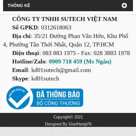
THỐNG KÊ
CÔNG TY TNHH SUTECH VIỆT NAM
Số GPKD
: 0312618063
Địa chỉ
: 35/21 Đường Phan Văn Hớn, Khu Phố
4, Phường Tân Thới Nhất, Quận 12, TP.HCM
Điện thoại
: 083 883 1975
- Fax: 028 3883 1978
Hotline/Zalo
:
0909 718 459 (Ms Ngân
)
Email
: kd01sutech@gmail.com
Skype
: kd01sutech
Copyright© 2021
Designed By
GianHangVN