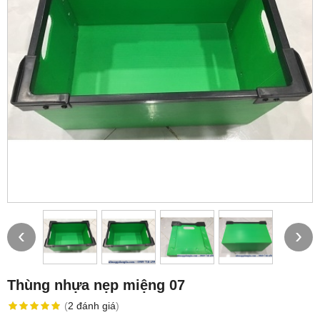
‹
›
Thùng nhựa nẹp miệng 07
(
2
đánh giá
)