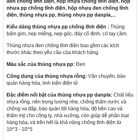
đen chống tĩnh điện, hộp nhựa chống tĩnh điện, hộp
nhựa pp chống tĩnh điện, hộp nhựa đen chống tĩnh
điện, thùng nhựa pp, thùng nhựa pp danpla,...
Kiểu dáng thùng nhựa pp chống tĩnh điện :
Thùng
bấm gim, nẹp miệng, nẹp góc, đáy cố định, có tay cầm.
Thùng nhựa đen chống tĩnh điện bao gồm các kích
thước khác theo yêu cầu của khách hàng.
Màu sắc của thùng nhựa pp:
Đen
Công dụng của thùng nhựa rỗng:
Vận chuyển, bảo
quản hàng hóa, linh kiện điện tử
Đặc điểm nổi bật của thùng nhựa pp danpla:
Chất liệu
nhựa rỗng, nên trọng lượng nhẹ, chống thấm nước và
chống va đập, bảo quản tốt hàng hóa, độ bền cao và
thẩm mỹ cho công ty, nhà xưởng, còn giúp dễ phân loại
hàng hóa, và trên hết là khả năng chống tĩnh điện từ
10^3 - 10^5