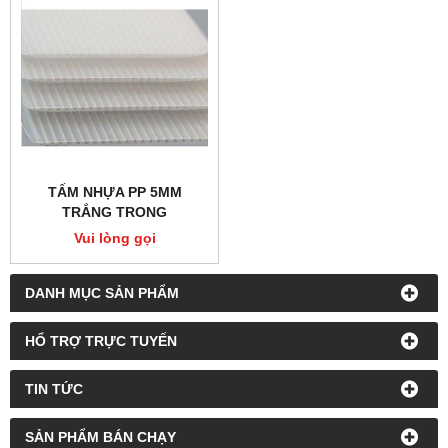
TẤM NHỰA PP 5MM
TRẮNG TRONG
Vui lòng gọi
DANH MỤC SẢN PHẨM
HỔ TRỢ TRỰC TUYẾN
TIN TỨC
SẢN PHẨM BÁN CHẠY