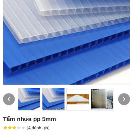
‹
›
Tấm nhựa pp 5mm
(
4
đánh giá
)