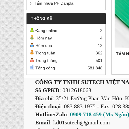
Tấm nhựa PP Danpla
THỐNG KÊ
Đang online
2
Hôm nay
4
Hôm qua
12
Trong tuần
362
TẤM N
Trong tháng
501
Tổng cộng
581,848
CÔNG TY TNHH SUTECH VIỆT N
Số GPKD
: 0312618063
Địa chỉ
: 35/21 Đường Phan Văn Hớn, K
Điện thoại
: 083 883 1975
- Fax: 028 3
Hotline/Zalo
:
0909 718 459 (Ms Ngân
Email
: kd01sutech@gmail.com