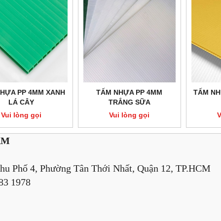
HỰA PP 4MM XANH
TẤM NHỰA PP 4MM
TẤM NH
LÁ CÂY
TRẮNG SỮA
Vui lòng gọi
Vui lòng gọi
V
AM
hu Phố 4, Phường Tân Thới Nhất, Quận 12, TP.HCM
883 1978
)