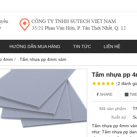
HƯỚNG DẪN MUA HÀNG
TIN TỨC
LIÊN HỆ
pp 4mm
Tấm nhựa pp 4mm xám
Tấm nhựa pp 
(
2
đánh gi
SHARE
TWE
Mã sản phẩm :
T
Xuất xứ :
Su
Tấm nhựa pp 4mm vàng
như: Tấm nhựa pp dan