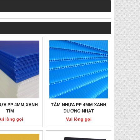
THÙNG CARTON NHỰA 08
THÙNG CARTON
Vui lòng gọi
Vui lòng 
ỰA PP 4MM XANH
TẤM NHỰA PP 4MM XANH
TÍM
DƯƠNG NHẠT
ui lòng gọi
Vui lòng gọi