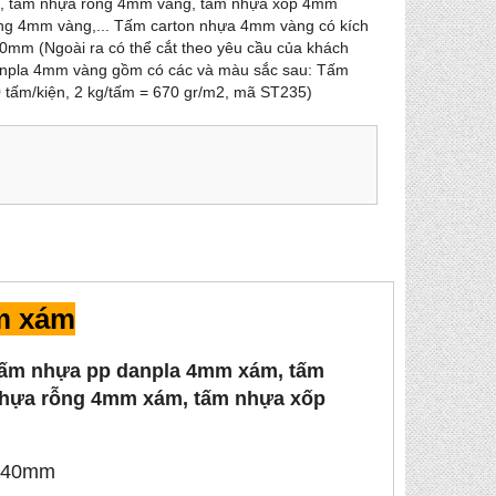
, tấm nhựa rỗng 4mm vàng, tấm nhựa xốp 4mm
ng 4mm vàng,... Tấm carton nhựa 4mm vàng có kích
mm (Ngoài ra có thể cắt theo yêu cầu của khách
npla 4mm vàng gồm có các và màu sắc sau: Tấm
tấm/kiện, 2 kg/tấm = 670 gr/m2, mã ST235)
m xám
Tấm nhựa pp danpla 4mm xám, tấm
nhựa rỗng 4mm xám, tấm nhựa xốp
440mm