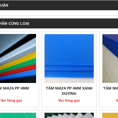
LUẬN
HẨM CÙNG LOẠI
NG CARTON NHỰA 06
THÙNG CARTON NHỰA 07
Vui lòng gọi
Vui lòng gọi
M NHỰA PP 4MM
TẤM NHỰA PP 4MM XANH
TẤM NH
DƯƠNG
Vui lòng gọi
Vui lòng gọi
V