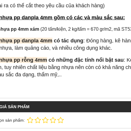
i ra có thể cắt theo yêu cầu của khách hàng)
nhựa pp danpla 4mm gồm có các và màu sắc sau:
nhựa pp 4mm xám
(20 tấm/kiện, 2 kg/tấm = 670 gr/m2,
mã ST5
nhựa pp danpla 4mm
có tác dụng
: Đóng hàng, kê hàn
nhựa, làm quảng cáo, và nhiều công dụng khác.
nhựa pp rỗng 4mm
có những đặc tính nổi bật sau
: K
n, tuy nhiên chất liệu bằng nhựa nên còn có khả năng 
u sắc đa dạng, thẩm mỹ,..
GIÁ SẢN PHẨM
ọn sản phẩm: