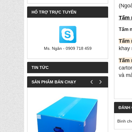
(Ngoà
HỔ TRỢ TRỰC TUYẾN
Tấm 
Tấm 
Tấm 
khay 
Ms. Ngân - 0909 718 459
Tấm 
carto
TIN TỨC
và mà
‹
›
SẢN PHẨM BÁN CHẠY
ĐÁNH 
Bình ch