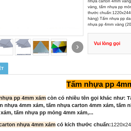
nhựa carton 4mm vàng
vàng, tấm nhựa pp mỏ
thước chuẩn:1220x2440
hàng) Tấm nhựa pp da
nhựa pp 4mm vàng (20 
Vui lòng gọi
›
ẾT
Tấm nhựa pp 4m
nhựa pp 4mm xám
còn có nhiều tên gọi khác như
: 
on nhựa 4mm xám, tấm nhựa carton 4mm xám, tấm 
xám, tấm nhựa pp mỏng 4mm xám,...
carton nhựa 4mm xám
có kích thước chuẩn:
1220x2