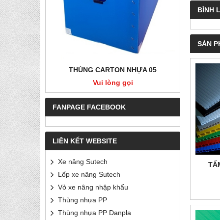
BÌNH 
SẢN P
RẮNG SỮA
THÙNG CARTON NHỰA 05
THÙ
Vui lòng gọi
FANPAGE FACEBOOK
LIÊN KẾT WEBSITE
Xe nâng Sutech
TẤ
Lốp xe nâng Sutech
Vỏ xe nâng nhập khẩu
Thùng nhựa PP
Thùng nhựa PP Danpla