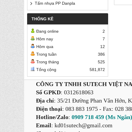
Tấm nhựa PP Danpla
THỐNG KÊ
Đang online
2
Hôm nay
7
Hôm qua
12
Trong tuần
386
Trong tháng
525
Tổng cộng
581,872
CÔNG TY TNHH SUTECH VIỆT N
Số GPKD
: 0312618063
Địa chỉ
: 35/21 Đường Phan Văn Hớn, K
Điện thoại
: 083 883 1975
- Fax: 028 3
Hotline/Zalo
:
0909 718 459 (Ms Ngân
Email
: kd01sutech@gmail.com