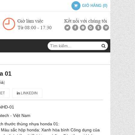
GIỎ HÀNG
(
0
)
a 01
iá
)
ET
LINKEDIN
NHD-01
tech - Việt Nam
h thước thùng nhựa honda 01:
àu sắc hộp honda: Xanh hòa bình Công dụng của