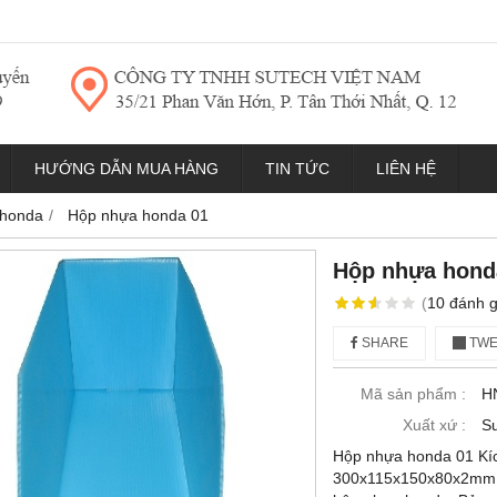
HƯỚNG DẪN MUA HÀNG
TIN TỨC
LIÊN HỆ
 honda
Hộp nhựa honda 01
Hộp nhựa hond
(
10
đánh g
SHARE
TWE
Mã sản phẩm :
H
Xuất xứ :
Su
Hộp nhựa honda 01 Kíc
300x115x150x80x2mm M