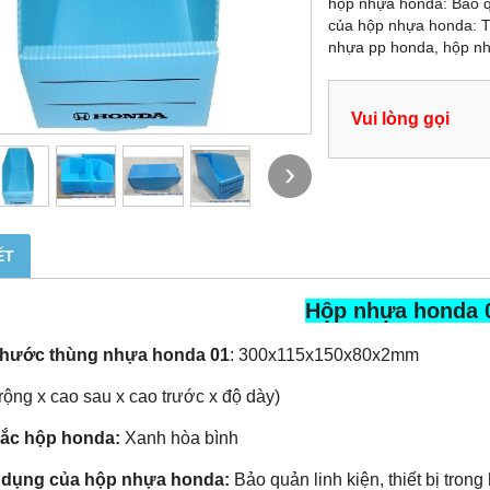
hộp nhựa honda: Bảo quả
của hộp nhựa honda: T
nhựa pp honda, hộp nh
Vui lòng gọi
›
ẾT
Hộp nhựa honda 
thước thùng nhựa honda 01
: 300x115x150x80x2mm
 rộng x cao sau x cao trước x độ dày)
ắc hộp honda:
Xanh hòa bình
dụng của hộp nhựa honda:
Bảo quản linh kiện, thiết bị trong