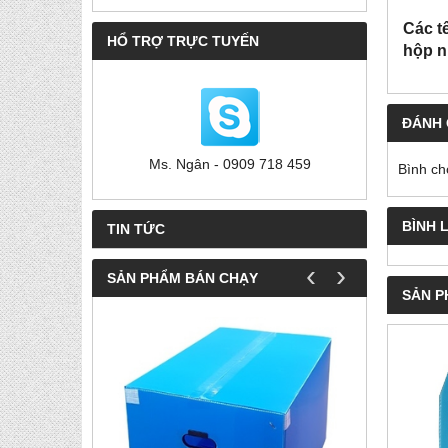
Các t
HỔ TRỢ TRỰC TUYẾN
hộp n
ĐÁNH 
Ms. Ngân - 0909 718 459
Bình ch
BÌNH 
TIN TỨC
‹
›
SẢN PHẨM BÁN CHẠY
SẢN P